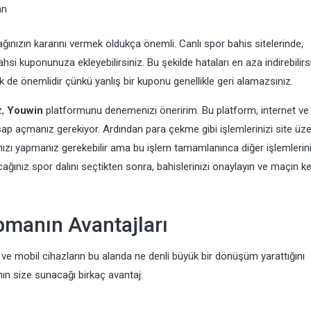
an
ğınızın kararını vermek oldukça önemli. Canlı spor bahis sitelerinde,
ahsi kuponunuza ekleyebilirsiniz. Bu şekilde hataları en aza indirebilirsi
de önemlidir çünkü yanlış bir kuponu genellikle geri alamazsınız.
z,
Youwin
platformunu denemenizi öneririm. Bu platform, internet ve
esap açmanız gerekiyor. Ardından para çekme gibi işlemlerinizi site üz
anızı yapmanız gerekebilir ama bu işlem tamamlanınca diğer işlemlerini
acağınız spor dalını seçtikten sonra, bahislerinizi onaylayın ve maçın ke
pmanın Avantajları
 ve mobil cihazların bu alanda ne denli büyük bir dönüşüm yarattığını
n size sunacağı birkaç avantaj: