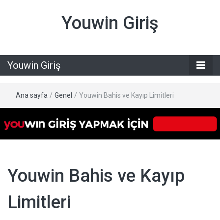
Youwin Giriş
Youwin Giriş
Ana sayfa
/
Genel
/
Youwin Bahis ve Kayıp Limitleri
Youwin Bahis ve Kayıp
Limitleri