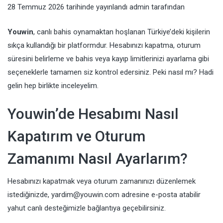
28 Temmuz 2026
tarihinde yayınlandı
admin
tarafından
Youwin
, canlı bahis oynamaktan hoşlanan Türkiye’deki kişilerin
sıkça kullandığı bir platformdur. Hesabınızı kapatma, oturum
süresini belirleme ve bahis veya kayıp limitlerinizi ayarlama gibi
seçeneklerle tamamen siz kontrol edersiniz. Peki nasıl mı? Hadi
gelin hep birlikte inceleyelim.
Youwin’de Hesabımı Nasıl
Kapatırım ve Oturum
Zamanımı Nasıl Ayarlarım?
Hesabınızı kapatmak veya oturum zamanınızı düzenlemek
istediğinizde,
yardim@youwin.com
adresine e-posta atabilir
yahut canlı desteğimizle bağlantıya geçebilirsiniz.