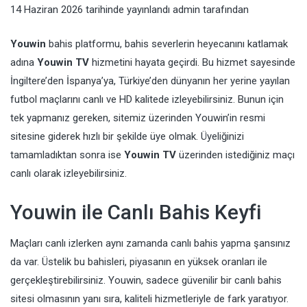
14 Haziran 2026
tarihinde yayınlandı
admin
tarafından
Youwin
bahis platformu, bahis severlerin heyecanını katlamak
adına
Youwin TV
hizmetini hayata geçirdi. Bu hizmet sayesinde
İngiltere’den İspanya’ya, Türkiye’den dünyanın her yerine yayılan
futbol maçlarını canlı ve HD kalitede izleyebilirsiniz. Bunun için
tek yapmanız gereken, sitemiz üzerinden Youwin’in resmi
sitesine giderek hızlı bir şekilde üye olmak. Üyeliğinizi
tamamladıktan sonra ise
Youwin TV
üzerinden istediğiniz maçı
canlı olarak izleyebilirsiniz.
Youwin ile Canlı Bahis Keyfi
Maçları canlı izlerken aynı zamanda canlı bahis yapma şansınız
da var. Üstelik bu bahisleri, piyasanın en yüksek oranları ile
gerçekleştirebilirsiniz. Youwin, sadece güvenilir bir canlı bahis
sitesi olmasının yanı sıra, kaliteli hizmetleriyle de fark yaratıyor.