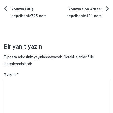
Yazı
Youwin Giriş
Youwin Son Adresi
hepsibahis725.com
hepsibahis191.com
gezinmesi
Bir yanıt yazın
E-posta adresiniz yayınlanmayacak.
Gerekli alanlar
*
ile
işaretlenmişlerdir
Yorum
*