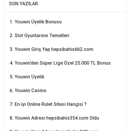
SON YAZILAR
Youwin Üyelik Bonusu
Slot Oyunlarının Temelleri
Youwin Giriş Yap hepsibahis662.com
Youwin’den Süper Lige Özel 25.000 TL Bonus
Youwin Üyelik
Youwin Casino
En iyi Online Rulet Sitesi Hangisi ?
Youwin Adresi hepsibahis354.com Oldu