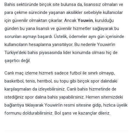
Bahis sektöründe birçok site bulunsa da, lisanssız olmaları ve
para çekme sürecinde yaşanan aksilikler sebebiyle kullanıcılar
için güvenilir olmaktan çıkarlar. Ancak
Youwin
, kurulduğu
günden bu yana lisanslı ve güvenilir hizmetler sağlayarak bu
sorunları aşmayı başardı. Üstelik, ödemeler aynı gün içerisinde
kullanıcıların hesaplarına yansıtılıyor. Bu nedenle Youwin’in
Türkiye’deki bahis piyasasında lider konumda olması hiç de
şaşırtıcı değil.
Canlı maç izleme hizmeti sadece futbol ile sınırlı olmayıp,
basketbol, tenis, hentbol, su topu gibi birçok spor dalındaki
karşılaşmaları da izleyebilirsiniz. Canlı bahis hizmetinde de
istediğiniz spor dalına bahis yapabilirsiniz. Hemen sitemizdeki
bağlantıya tıklayarak Youwin’in resmi sitesine gidip, hızlıca üyelik
formunu doldurabilirsiniz. Bol şans ve kazançlar dileriz.