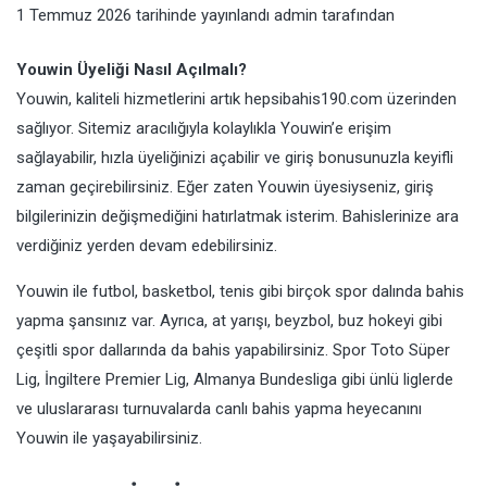
1 Temmuz 2026
tarihinde yayınlandı
admin
tarafından
Youwin Üyeliği Nasıl Açılmalı?
Youwin, kaliteli hizmetlerini artık hepsibahis190.com üzerinden
sağlıyor. Sitemiz aracılığıyla kolaylıkla Youwin’e erişim
sağlayabilir, hızla üyeliğinizi açabilir ve giriş bonusunuzla keyifli
zaman geçirebilirsiniz. Eğer zaten Youwin üyesiyseniz, giriş
bilgilerinizin değişmediğini hatırlatmak isterim. Bahislerinize ara
verdiğiniz yerden devam edebilirsiniz.
Youwin ile futbol, basketbol, tenis gibi birçok spor dalında bahis
yapma şansınız var. Ayrıca, at yarışı, beyzbol, buz hokeyi gibi
çeşitli spor dallarında da bahis yapabilirsiniz. Spor Toto Süper
Lig, İngiltere Premier Lig, Almanya Bundesliga gibi ünlü liglerde
ve uluslararası turnuvalarda canlı bahis yapma heyecanını
Youwin ile yaşayabilirsiniz.