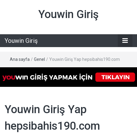
Youwin Giriş
Youwin Giriş
Ana sayfa
/
Genel
/
Youwin Giriş Yap hepsibahis190.com
Youwin Giriş Yap
hepsibahis190.com