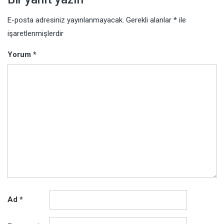
E-posta adresiniz yayınlanmayacak.
Gerekli alanlar
*
ile
işaretlenmişlerdir
Yorum
*
Ad
*