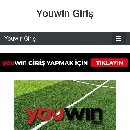
Youwin Giriş
Youwin Giriş