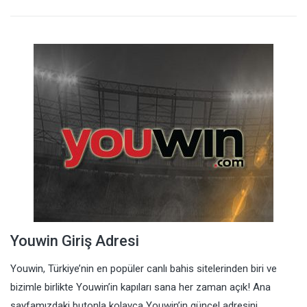
Youwin Giriş Adresi
Youwin, Türkiye’nin en popüler canlı bahis sitelerinden biri ve
bizimle birlikte Youwin’in kapıları sana her zaman açık! Ana
sayfamızdaki butonla kolayca Youwin’in güncel adresini