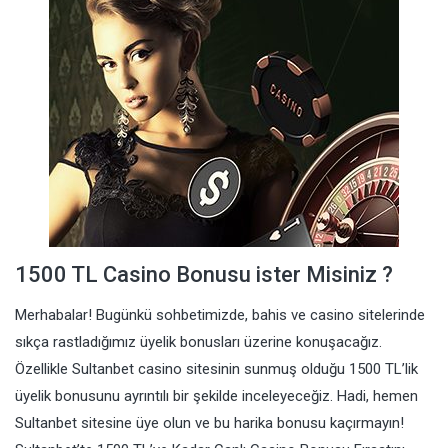
1500 TL Casino Bonusu ister Misiniz ?
Merhabalar! Bugünkü sohbetimizde, bahis ve casino sitelerinde
sıkça rastladığımız üyelik bonusları üzerine konuşacağız.
Özellikle Sultanbet casino sitesinin sunmuş olduğu 1500 TL’lik
üyelik bonusunu ayrıntılı bir şekilde inceleyeceğiz. Hadi, hemen
Sultanbet sitesine üye olun ve bu harika bonusu kaçırmayın!