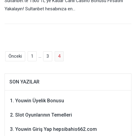
Sultanbet’te 1500 TL’ye Kadar Canlı Casino Bonusu Fırsatını
Yakalayın! Sultanbet hesabınıza en…
Yazı
Önceki
1
…
3
4
sayfalandırması
SON YAZILAR
Youwin Üyelik Bonusu
Slot Oyunlarının Temelleri
Youwin Giriş Yap hepsibahis662.com