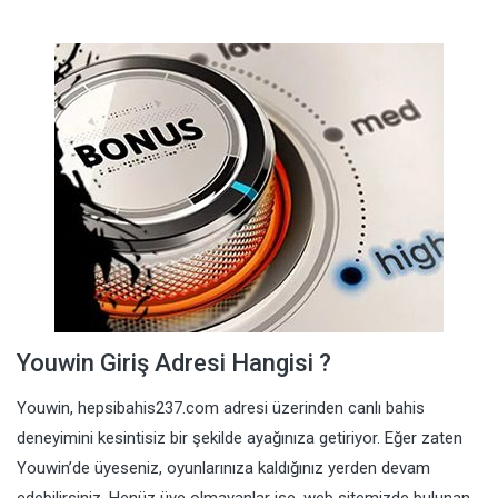
Youwin Giriş Adresi Hangisi ?
Youwin, hepsibahis237.com adresi üzerinden canlı bahis
deneyimini kesintisiz bir şekilde ayağınıza getiriyor. Eğer zaten
Youwin’de üyeseniz, oyunlarınıza kaldığınız yerden devam