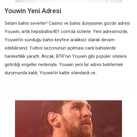
Youwin Yeni Adresi
Selam bahis severler! Casino ve bahis dünyasının gözde adresi
Youwin, artık hepsibahis401.com’da sizlerle. Yeni adresimizde,
Youwin’in sunduğu bahis keyfine aralıksız olarak devam
edebilirsiniz. Futbol sezonunun açılması canlı bahislerde
hareketlilik yarattı. Ancak, BTK’nın Youwin gibi popüler sitelere
getirdiği engeller nedeniyle, Youwin yeni bir adres belirlemek
durumunda kaldı. Youwin’in kalite standardı ve…