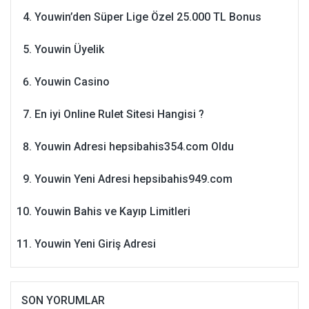
Youwin’den Süper Lige Özel 25.000 TL Bonus
Youwin Üyelik
Youwin Casino
En iyi Online Rulet Sitesi Hangisi ?
Youwin Adresi hepsibahis354.com Oldu
Youwin Yeni Adresi hepsibahis949.com
Youwin Bahis ve Kayıp Limitleri
Youwin Yeni Giriş Adresi
SON YORUMLAR