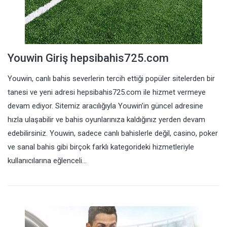
Youwin Giriş hepsibahis725.com
Youwin, canlı bahis severlerin tercih ettiği popüler sitelerden bir
tanesi ve yeni adresi hepsibahis725.com ile hizmet vermeye
devam ediyor. Sitemiz aracılığıyla Youwin’in güncel adresine
hızla ulaşabilir ve bahis oyunlarınıza kaldığınız yerden devam
edebilirsiniz. Youwin, sadece canlı bahislerle değil, casino, poker
ve sanal bahis gibi birçok farklı kategorideki hizmetleriyle
kullanıcılarına eğlenceli…